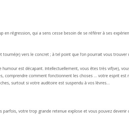
en régression, qui a sens cesse besoin de se référer à ses expérience
 et tourné(e) vers le concret ; à tel point que l’on pourrait vous trouver
humour est décapant. Intellectuellement, vous êtes très vif(ve), vous 
tres, comprendre comment fonctionnent les choses … votre esprit es
hes, surtout si votre auditoire est suspendu à vos lèvres…
ais parfois, votre trop grande retenue explose et vous pouvez deven