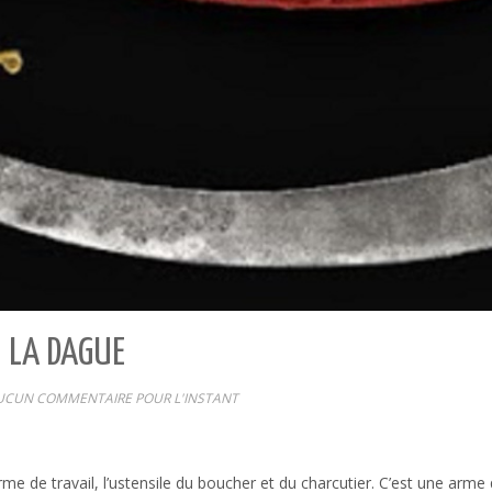
U LA DAGUE
UCUN COMMENTAIRE POUR L'INSTANT
e de travail, l’ustensile du boucher et du charcutier. C’est une arme q