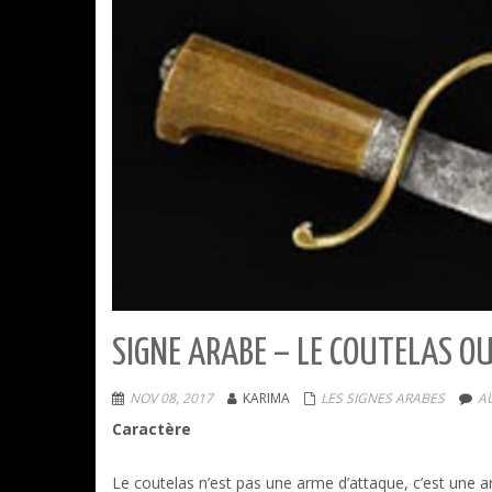
SIGNE ARABE – LE COUTELAS O
NOV 08, 2017
KARIMA
LES SIGNES ARABES
A
Caractère
Le coutelas n’est pas une arme d’attaque, c’est une arm